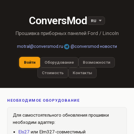
ConversMod
Прошивка приборных панелей Ford / Lincoln
motral@conversmod.ru
·
@conversmod
·
новости
Войти
Оборудование
Возможности
Стоимость
Контакты
НЕОБХОДИМОЕ ОБОРУДОВАНИЕ
Для самостоятельного обновления прошивки
необходим адаптер:
Els27
или Elm327-совместимый